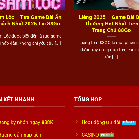
với tầm nhìn chiến lược và sự dẫn dắt tài ba của đội ngũ lãnh đ
m Lốc – Tựa Game Bài Ăn
Liêng 2025 – Game Bài Đ
hách Nhất 2025 Tại 88Go
Thưởng Hot Nhất Trên
DẤU ẤN NỔI BẬT
Trang Chủ 88Go
 Lốc được biết đến là tựa game
ược, được coi là một trong những đơn vị tiên phong trong lĩnh vực online
Liêng trên 88GO là một phiên 
i hấp dẫn, không chỉ yêu cầu [...]
được xây dựng dựa trên các q
tắc [...]
t triển. Đẩy mạnh chiến dịch marketing, dần tạo dựng uy tín và thu hút lư
g ký, đồng thời sở hữu chứng chỉ hoạt động hợp pháp quốc tế.
 35 triệu người. Hệ thống game khổng lồ với 2.500+ sản phẩm đa dạng từ 
Châu Á – Thái Bình Dương, giữ vững vị thế Top 1 thương hiệu đáng trải n
toàn cầu tin chọn
N KẾT NHANH
TỔNG HỢP
 trường quốc tế, có thể nhìn vào số liệu thống kê chi tiết. Tại 
 25%, tiền cược trung bình mỗi người khoảng 200 USD với tần 
Đăng ký nhận ngay 888K
Hoạt động ưu đâi
Hướng dẫn nạp tiền
CASINO