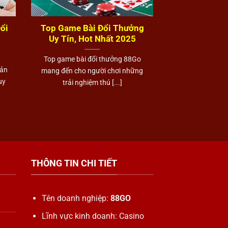
ạo.
ổi
Top Game Bài Đổi Thưởng
Uy Tín, Hot Nhất 2025
Top game bài đổi thưởng 88Go
. Tuy chưa được đón nhận rộng rãi, nền tảng vẫn
bản
mang đến cho người chơi những
uy
trải nghiệm thú [...]
ợng người chơi mới.
casino, thể thao, nổ hũ, bắn cá đến xổ số. Từ
ghiệm tại Đông Nam Á và Việt Nam.
THÔNG TIN CHI TIẾT
Việt Nam, nền tảng ghi nhận hơn 35 triệu
suất chơi lên đến 19 lần/tháng – con số
Tên doanh nghiệp:
88GO
Lĩnh vực kinh doanh: Casino