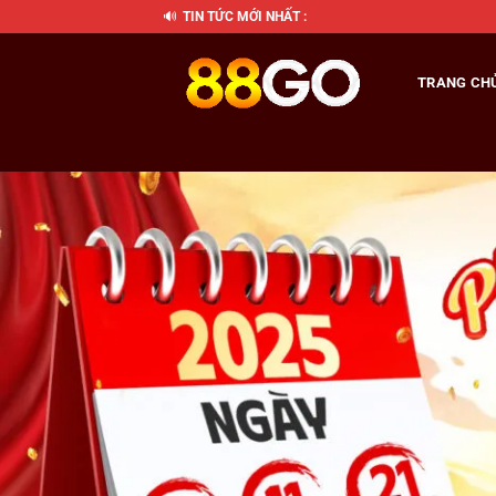
Bỏ
🔊
TIN TỨC MỚI NHẤT :
qua
nội
TRANG CH
dung