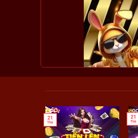
Về nhà cá
21
21
Hành trình xây dựng 88GO trên th
Th6
Th6
Nhà cái 88GO
khởi nguồn đầy ấn tượng từ