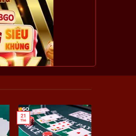
người chơi
21
Th6
 thành một trong những tên tuổi hàng