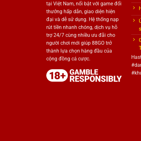
Ở Philippines, có khoảng 20 triệu cược th
tại Việt Nam, nổi bật với game đổi
thành viên, tốc độ tăng trưởng 17%, mức
thưởng hấp dẫn, giao diện hiện
chơi, tăng trưởng 12%, mỗi người chi 154
đại và dễ sử dụng. Hệ thống nạp
rút tiền nhanh chóng, dịch vụ hỗ
LINK TRUY CẬP
trợ 24/7 cùng nhiều ưu đãi cho
người chơi mới giúp 88GO trở
Nhà cái hiện cung cấp một đường link tru
thành lựa chọn hàng đầu của
Điểm cộng lớn là website hoạt động ổn địn
Has
cộng đồng cá cược.
#da
NHỮNG YẾU TỐ 
#kh
Có nhiều yếu tố giúp nền tảng ngày càng k
Kho game khổng lồ với hàng ngàn 
88GO mang đến hơn 2.500 trò chơi đa dạng 
dễ tìm kiếm và thoải mái trải nghiệm.